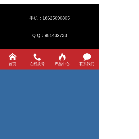
手机：18625090805
Q Q：981432733
邮箱：jueqibs@qq.com
首页
在线拨号
产品中心
联系我们
网址：www.jqbs.net
地址：江苏省苏州市吴江北厍经济开发区